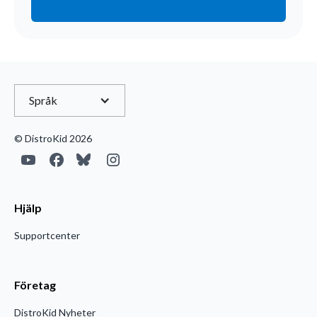
registrering du värvar till DistroKid. Läs mer
här
.
Språk
© DistroKid 2026
Hjälp
Supportcenter
Företag
DistroKid Nyheter