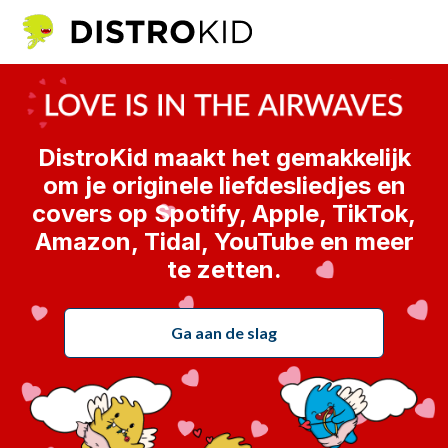
DistroKid maakt het gemakkelijk
om je originele liefdesliedjes en
covers op Spotify, Apple, TikTok,
Amazon, Tidal, YouTube en meer
te zetten.
Ga aan de slag