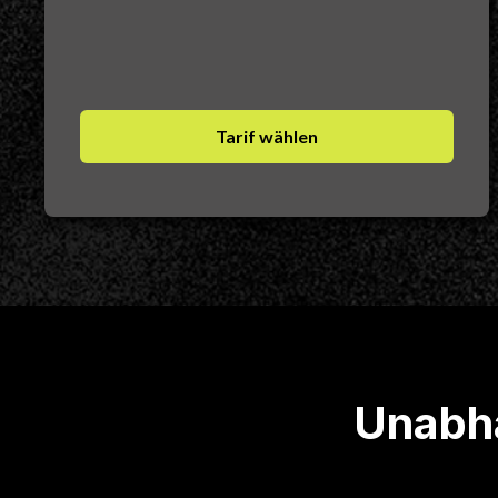
Tarif wählen
Unabhä