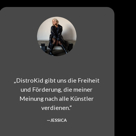
„DistroKid gibt uns die Freiheit
und Förderung, die meiner
Meinung nach alle Künstler
verdienen.“
—JESSICA